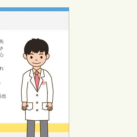
先
さ
心
れ
。
岳也