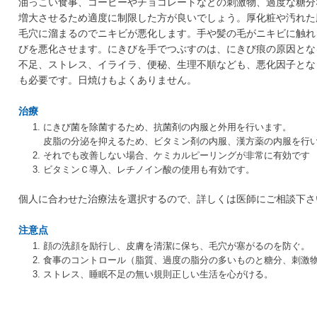
油っこい食事、コーヒーやチョコレートなどの刺激物、過度な糖分
増大させるため適度に制限した方が良いでしょう。厚化粧や汚れた
毛穴に溜まるのでニキビが悪化します。手や髪の毛がニキビに触れ
びを悪化させます。にきびを手でつぶすのは、にきび痕の原因とな
不足、ストレス、イライラ、便秘、生理不順なども、悪化因子とな
も必要です。日焼けもよくありません。
治療
にきび菌を除菌するため、抗菌剤の内服と外用を行います。
皮脂の分泌を抑えるため、ビタミン剤の内服、漢方薬の内服を行
それでも改善しない場合、ケミカルピーリングが非常に有効です
ビタミンＣ導入、レチノイン酸の使用も有効です。
個人に合わせた治療法を選択するので、詳しくは医師にご相談下さ
注意点
顔の洗顔を励行し、皮膚を清潔に保ち、毛穴が塞がるのを防ぐ。
食事のコントロール（脂質、過度の脂分の多いものと糖分、刺激
ストレス、睡眠不足の無い規則正しい生活を心がける。