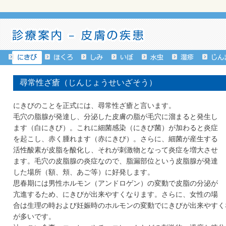
尋常性ざ瘡
（じんじょうせいざそう）
にきびのことを正式には、尋常性ざ瘡と言います。
毛穴の脂腺が発達し、分泌した皮膚の脂が毛穴に溜まると発生し
ます（白にきび）。これに細菌感染（にきび菌）が加わると炎症
を起こし、赤く腫れます（赤にきび）。さらに、細菌が産生する
活性酸素が皮脂を酸化し、それが刺激物となって炎症を増大させ
ます。毛穴の皮脂腺の炎症なので、脂漏部位という皮脂腺が発達
した場所（額、頬、あご等）に好発します。
思春期には男性ホルモン（アンドロゲン）の変動で皮脂の分泌が
亢進するため、にきびが出来やすくなります。さらに、女性の場
合は生理の時および妊娠時のホルモンの変動でにきびが出来やすく
が多いです。