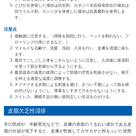
とびひを併発した場合は抗生剤、カポジー水痘様発疹症の場合は
抗ウイルス剤、カンジダを併発した場合は抗真菌剤を使用しま
す。
注意点
接触源に注意する。（掃除を頻回に行う。ペットを飼わない。フ
ローリングの床にするなど。）
マイルドな石鹸で、洗髪、洗顔、入浴を行い、皮膚を清潔に保ち
ます。
風呂でごしごしと体をこすらないように注意し、入浴後に保湿剤
を塗って肌を乾燥から守るようにする。
暖房器具の過度の使用によって部屋の空気を乾燥させない。発汗
を抑える適度な温度に調整する。
チクチクする衣類による刺激を避け、きつい下着によって肌を締
め付けないようにし、厚着をしすぎて汗をかかないようにする。
ストレス、睡眠不足の無い規則正しい生活を心がける。
皮脂欠乏性湿疹
冬の気候や、年齢変化などで、皮膚の表面のうるおい成分である皮
脂の分泌が低下すると、皮膚が乾燥してカサカサと粉をふいた状態