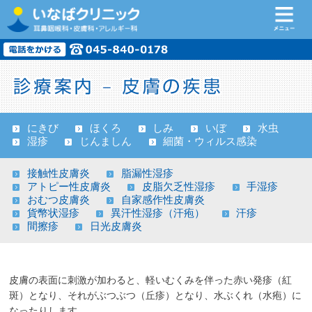
にきび
ほくろ
しみ
いぼ
水虫
湿疹
じんましん
細菌・ウィルス感染
接触性皮膚炎
脂漏性湿疹
アトピー性皮膚炎
皮脂欠乏性湿疹
手湿疹
おむつ皮膚炎
自家感作性皮膚炎
貨幣状湿疹
異汗性湿疹（汗疱）
汗疹
間擦疹
日光皮膚炎
皮膚の表面に刺激が加わると、軽いむくみを伴った赤い発疹（紅
斑）となり、それがぶつぶつ（丘疹）となり、水ぶくれ（水疱）に
なったりします。