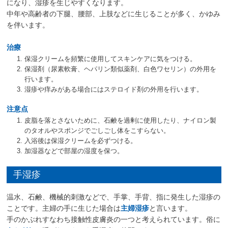
になり、湿疹を生じやすくなります。
中年や高齢者の下腿、腰部、上肢などに生じることが多く、かゆみ
を伴います。
治療
保湿クリームを頻繁に使用してスキンケアに気をつける。
保湿剤（尿素軟膏、ヘパリン類似薬剤、白色ワセリン）の外用を
行います。
湿疹や痒みがある場合にはステロイド剤の外用を行います。
注意点
皮脂を落とさないために、石鹸を過剰に使用したり、ナイロン製
のタオルやスポンジでごしごし体をこすらない。
入浴後は保湿クリームを必ずつける。
加湿器などで部屋の湿度を保つ。
手湿疹
温水、石鹸、機械的刺激などで、手掌、手背、指に発生した湿疹の
ことです。主婦の手に生じた場合は
主婦湿疹
と言います。
手のかぶれすなわち接触性皮膚炎の一つと考えられています。俗に