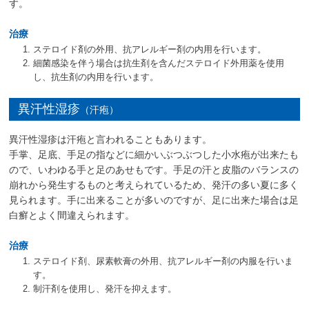
す。
治療
ステロイド剤の外用、抗アレルギー剤の内用を行います。
細菌感染を伴う場合は抗生剤を含んだステロイド外用薬を使用
し、抗生剤の内用を行います。
異汗性湿疹
（汗疱）
異汗性湿疹は汗疱と言われることもあります。
手掌、足底、手足の指などに細かいぶつぶつした小水疱が出来たも
ので、いわゆる手と足のあせもです。手足の汗と皮脂のバランスの
崩れから発生するものと考えられているため、発汗の多い夏に多く
見られます。手に出来ることが多いのですが、足に出来た場合は足
白癬とよく間違えられます。
治療
ステロイド剤、尿素軟膏の外用、抗アレルギー剤の内服を行いま
す。
制汗剤を使用し、発汗を抑えます。