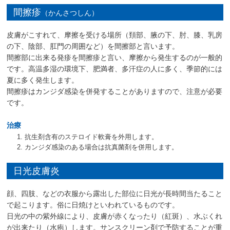
間擦疹
（かんさつしん）
皮膚がこすれて、摩擦を受ける場所（頚部、腋の下、肘、膝、乳房
の下、陰部、肛門の周囲など）を間擦部と言います。
間擦部に出来る発疹を間擦疹と言い、摩擦から発生するのが一般的
です。高温多湿の環境下、肥満者、多汗症の人に多く、季節的には
夏に多く発生します。
間擦疹はカンジダ感染を併発することがありますので、注意が必要
です。
治療
抗生剤含有のステロイド軟膏を外用します。
カンジダ感染のある場合は抗真菌剤を併用します。
日光皮膚炎
顔、四肢、などの衣服から露出した部位に日光が長時間当たること
で起こります。俗に日焼けといわれているものです。
日光の中の紫外線により、皮膚が赤くなったり（紅斑）、水ぶくれ
が出来たり（水疱）します。サンスクリーン剤で予防することが重