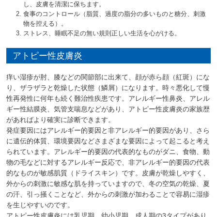
し、皮膚を清潔に保ちます。
食事のコントロール（脂質、過度の脂分の多いものと糖分、刺激
物を控える）。
ストレス、睡眠不足の無い規則正しい生活を心がける。
アトピー性皮膚炎
痒い湿疹が肘、膝などの関節部に出来て、顔が赤ら顔（紅斑）にな
り、ザラザラと乾燥した状態（鱗屑）になります。時々悪化して慢
性再発性に何年も続く難治性疾患です。アレルギー性鼻炎、アレル
ギー性結膜炎、気管支喘息などがあり、アトピー性皮膚炎の家族歴
があればより確実に診断できます。
発症要因にはアレルギー的要因と非アレルギー的要因があり、さら
に遺伝的体質、環境要因などさまざまな要因によって起こると考え
られています。アレルギー的要因の代表的なものがダニ、食物、動
物の毛などに対するアレルギー反応で、非アレルギー的要因の代表
的なものが敏感肌質（ドライスキン）です。皮膚が乾燥しやすく、
外からの刺激に敏感な肌を持っていますので、冬の空気の乾燥、夏
の汗、引っ掻くことなど、外からの刺激が加わることで容易に湿疹
を生じやすいのです。
アトピー性皮膚炎には乳児期、幼小児期、成人期の3タイプがあり