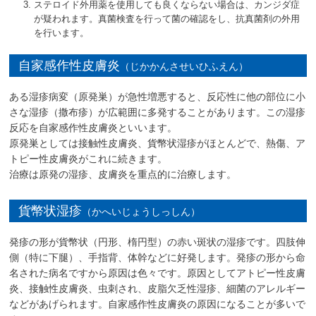
ステロイド外用薬を使用しても良くならない場合は、カンジダ症
が疑われます。真菌検査を行って菌の確認をし、抗真菌剤の外用
を行います。
自家感作性皮膚炎
（じかかんさせいひふえん）
ある湿疹病変（原発巣）が急性増悪すると、反応性に他の部位に小
さな湿疹（撒布疹）が広範囲に多発することがあります。この湿疹
反応を自家感作性皮膚炎といいます。
原発巣としては接触性皮膚炎、貨幣状湿疹がほとんどで、熱傷、ア
トピー性皮膚炎がこれに続きます。
治療は原発の湿疹、皮膚炎を重点的に治療します。
貨幣状湿疹
（かへいじょうしっしん）
発疹の形が貨幣状（円形、楕円型）の赤い斑状の湿疹です。四肢伸
側（特に下腿）、手指背、体幹などに好発します。発疹の形から命
名された病名ですから原因は色々です。原因としてアトピー性皮膚
炎、接触性皮膚炎、虫刺され、皮脂欠乏性湿疹、細菌のアレルギー
などがあげられます。自家感作性皮膚炎の原因になることが多いで