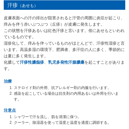
汗疹
（あせも）
皮膚表面への汗の排出が阻害されると汗管の周囲に炎症が起こり、
痒みを伴う赤いぶつぶつ（丘疹）が皮膚に発生します。
この状態を汗疹あるいは紅色汗疹と言います。俗にあせもといわれ
ているものです。
湿疹化して、痒みを伴っているものがほとんどで、汗疹性湿疹と言
います。高温多湿の環境下、肥満者、多汗症の人に多く、季節的に
は夏に多く発生します。
化膿して
汗疹性膿痂疹
、
乳児多発性汗腺膿瘍
を起こすことがありま
す。
治療
ステロイド剤の外用、抗アレルギー剤の内服を行います。
感染を起こしている場合は抗生剤の内用あるいは外用を行いま
す。
注意点
シャワーで汗を流し、肌を清潔に保つ。
クーラー、除湿器を使って湿度と温度を適度に調節する。