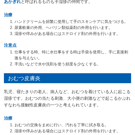
あかぎれ
と呼ばれるものも手湿疹の仲間です。
治療
ハンドクリームを頻繁に使用して手のスキンケアに気をつける。
尿素軟膏の外用、ヘパリン類似薬剤の外用を行います。
湿疹や痒みがある場合にはステロイド剤の外用を行います。
注意点
仕事をする時、特に水仕事をする時は手袋を使用し、手に直接刺
激を与えない。
手洗いなどで水や洗剤を使う頻度を少なくする。
おむつ皮膚炎
乳児、寝たきりの老人、病人など、おむつを着けている人に起こる
湿疹です。おむつの当たる刺激、大小便の刺激などで起こるかぶれ
すなわち接触性皮膚炎の一つと考えられています。
治療
おむつの交換をまめに行い、汚れを丁寧に拭き取る。
湿疹や痒みがある場合にはステロイド剤の外用を行います。