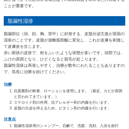
ことが重要です。
脂漏性湿疹
脂漏部位（頭、顔、胸、背中）に好発する、皮脂分泌亢進が原因の
湿疹のことです。皮脂が遊離脂肪酸に変化し、これが皮膚を刺激し
て皮膚炎を生じます。
赤い斑状の皮疹で、粉をふいたような状態が多いです。頭部では、
ふけの原因となり、ひどくなると脱毛が起こります。
脂漏性湿疹は再発しやすく、治療が数年にわたることもありますの
で、気長に治療を続けてください。
治療
抗真菌剤の軟膏、ローションを使用します。（最近、カビが原因
と言われてきています。）
ステロイド剤の外用、抗アレルギー剤の内服を行います。
皮脂の分泌を抑えるため、ビタミン剤の内服を行います。
注意点
脂漏性湿疹用のシャンプー、石鹸で、洗髪、洗顔、入浴を励行