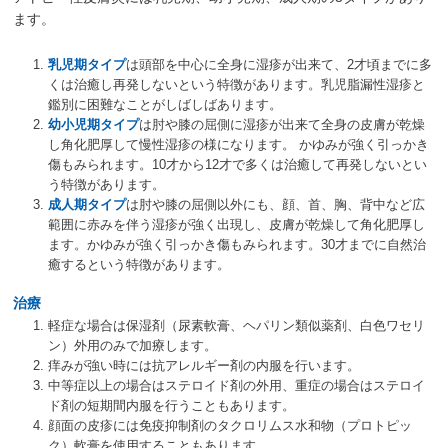
ます。
乳児期タイプ
は頭部を中心に全身に湿疹が出来て、2才頃までに多
くは治癒し再発しないという特徴があります。乳児脂漏性湿疹と
鑑別に困難なことがしばしばあります。
幼小児期タイプ
は肘や膝の屈側に湿疹が出来て全身の皮膚が乾燥
し角化肥厚して慢性湿疹の様になります。 かゆみが強く引っかき
傷もみられます。10才から12才で多くは治癒して再発しないとい
う特徴があります。
成人期タイプ
は肘や膝の屈側以外にも、顔、首、胸、背中など広
範囲に赤みを伴う湿疹が強く出現し、皮膚が乾燥して角化肥厚し
ます。かゆみが強く引っかき傷もみられます。30才までに自然治
癒するという特徴があります。
治療
軽症な場合は保湿剤（尿素軟膏、ヘパリン類似薬剤、白色ワセリ
ン）外用のみで加療します。
痒みが強い時には抗アレルギー剤の内服を行います。
中等症以上の場合はステロイド剤の外用、重症の場合はステロイ
ド剤の短期間内服を行うこともあります。
顔面の皮疹には免疫抑制剤のタクロリムス水和物（プロトピッ
ク）軟膏を使用することもあります。