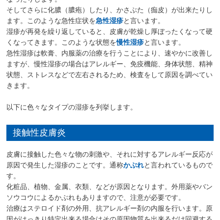
そしてさらに化膿（膿疱）したり、かさぶた（痂皮）が出来たりし
ます。このような急性症状を
急性湿疹
と言います。
湿疹が再発を繰り返していると、皮膚が乾燥し厚ぼったくなって硬
くなってきます。このような状態を
慢性湿疹
と言います。
急性湿疹は軟膏、内服薬の治療を行うことにより、速やかに改善し
ますが、慢性湿疹の場合はアレルギー、免疫機能、身体状態、精神
状態、ストレスなどで左右されるため、検査をして原因を調べてい
きます。
以下に色々なタイプの湿疹を列挙します。
接触性皮膚炎
皮膚に接触した色々な物の刺激や、それに対するアレルギー反応が
原因で発生した湿疹のことです。通称
かぶれ
と言われているもので
す。
化粧品、植物、金属、衣類、などが原因となります。外用薬やバン
ソウコウによるかぶれもありますので、注意が必要です。
治療はステロイド剤の外用、抗アレルギー剤の内服を行います。原
因がはっきり特定出来る場合はその原因物質を出来るだけ回避する