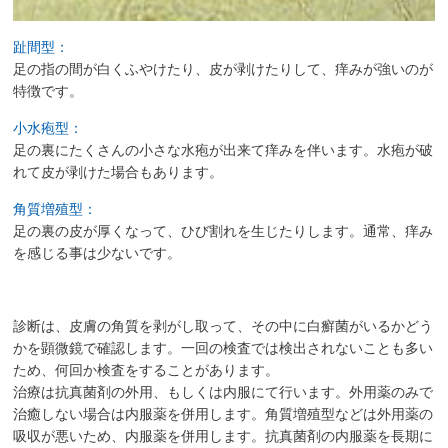
趾間型：
足の指の間が白くふやけたり、皮が剥けたりして、痒みが強いのが
特徴です。
小水疱型：
足の裏にたくさんの小さな水疱が出来て痒みを伴います。水疱が破
れて皮が剥けた場合もあります。
角質増殖型：
足の裏の皮が厚くなって、ひび割れを生じたりします。通常、痒み
を感じる事は少ないです。
診断は、皮膚の角質を剥がし取って、その中に白癬菌がいるかどう
かを顕微鏡で確認します。一回の検査では検出されないことも多い
ため、何回か検査をすることがあります。
治療は抗真菌剤の外用、もしくは内服にて行います。外用薬のみで
治癒しない場合は内服薬を併用します。角質増殖型などは外用薬の
吸収が悪いため、内服薬を併用します。抗真菌剤の内服薬を長期に