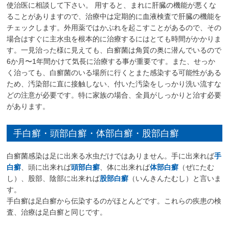
使治医に相談して下さい。 用すると、まれに肝臓の機能が悪くな
ることがありますので、治療中は定期的に血液検査で肝臓の機能を
チェックします。外用薬ではかぶれを起こすことがあるので、その
場合はすぐに主水虫を根本的に治療するにはとても時間がかかりま
す。一見治った様に見えても、白癬菌は角質の奥に潜んでいるので
6か月〜1年間かけて気長に治療する事が重要です。また、せっか
く治っても、白癬菌のいる場所に行くとまた感染する可能性がある
ため、汚染部に直に接触しない、付いた汚染をしっかり洗い流すな
どの注意が必要です。特に家族の場合、全員がしっかりと治す必要
があります。
手白癬・頭部白癬・体部白癬・股部白癬
白癬菌感染は足に出来る水虫だけではありません。手に出来れば
手
白癬
、頭に出来れば
頭部白癬
、体に出来れば
体部白癬
（ぜにたむ
し）、股部、陰部に出来れば
股部白癬
（いんきんたむし）と言いま
す。
手白癬は足白癬から伝染するのがほとんどです。これらの疾患の検
査、治療は足白癬と同じです。