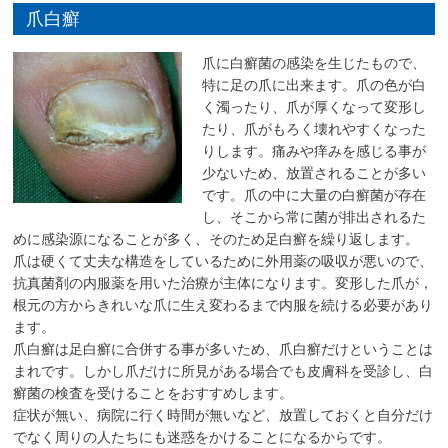
爪白癬
爪に白癬菌の感染を生じたもので、
特に足の爪に出来ます。爪の色が白
く濁ったり、爪が厚くなって変形し
たり、爪がもろく壊れやすくなった
りします。痛みや痒みを感じる事が
少ないため、放置されることが多い
です。爪の中に大量の白癬菌が存在
し、そこから常に菌が排出されるた
めに感染源になることが多く、そのため足白癬を繰り返します。
爪は硬くて丈夫な構造をしているために外用薬の吸収が悪いので、
抗真菌剤の内服薬を用いた治療が主体になります。変形した爪が，
根元の方からきれいな爪に生え変わるまで内服を続ける必要があり
ます。
爪白癬は足白癬に合併する事が多いため、爪白癬だけということは
まれです。しかし爪だけに所見がある場合でも皮膚科を受診し、白
癬菌の検査を受けることをおすすめします。
症状が無い、病院に行く時間が無いなど、放置しておくと自分だけ
でなく周りの人たちにも迷惑をかけることになるからです。