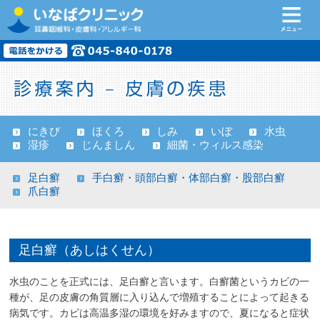
にきび
ほくろ
しみ
いぼ
水虫
湿疹
じんましん
細菌・ウィルス感染
足白癬
手白癬・頭部白癬・体部白癬・股部白癬
爪白癬
足白癬（あしはくせん）
水虫のことを正式には、足白癬と言います。白癬菌というカビの一
種が、足の皮膚の角質層に入り込んで増殖することによって起きる
病気です。カビは高温多湿の環境を好みますので、夏になると症状